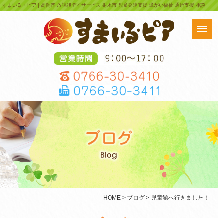
すまいる・ピア | 高岡市 放課後デイサービス 射水市 児童発達支援 障がい福祉 通所支援 相談
HOME
>
ブログ
> 児童館へ行きました！