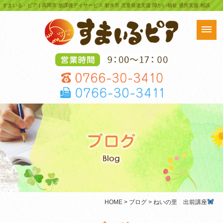
すまいる・ピア | 高岡市 放課後デイサービス 射水市 児童発達支援 障がい福祉 通所支援 相談
HOME
>
ブログ
> ねいの里 出前講座