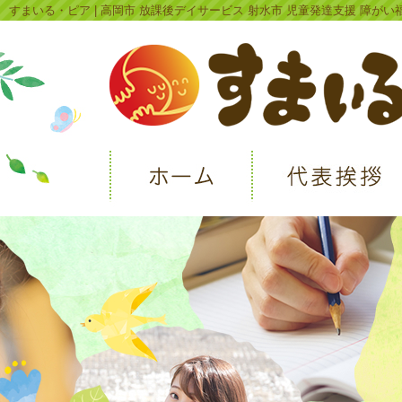
すまいる・ピア | 高岡市 放課後デイサービス 射水市 児童発達支援 障がい