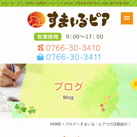
すまいる・ピア | 高岡市 放課後デイサービス 射水市 児童発達支援 障がい福祉 通所支援 相談
HOME
>
ブログ
> すまいる・ピアでの活動紹介！