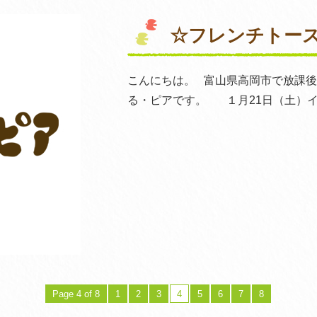
☆フレンチトー
こんにちは。 富山県高岡市で放課
る・ピアです。 １月21日（土）
Page 4 of 8
1
2
3
4
5
6
7
8