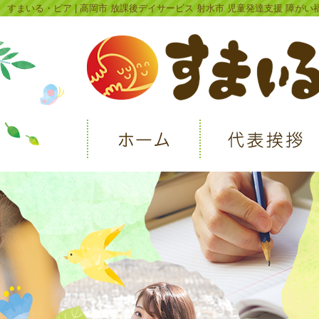
すまいる・ピア | 高岡市 放課後デイサービス 射水市 児童発達支援 障がい